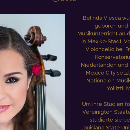
Belinda Viesca wu
geboren und 
Musikunterricht an 
in Mexiko-Stadt. Vo
Violoncello bei 
Konservatoriu
Niederlanden und 
Mexico City setzt
Nationalen Musik
Yolliztli 
Um ihre Studien fo
Vereinigten Staat
studierte sie b
Louisiana State Uni