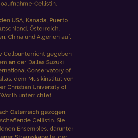
ioaufnahme-Cellistin.
, den USA, Kanada, Puerto
eutschland, Österreich,
n, China und Algerien auf.
iv Cellounterricht gegeben
m an der Dallas Suzuki
rnational Conservatory of
allas, dem Musikinstitut von
r Christian University of
 Worth unterrichtet.
nach Österreich gezogen,
ischaffende Cellistin. Sie
edenen Ensembles, darunter
iener Strausskapelle, der