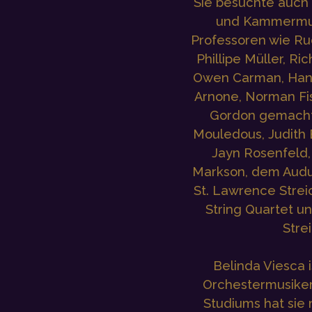
Sie besuchte auch 
und Kammermus
Professoren wie Rud
Phillipe Müller, Ri
Owen Carman, Hans
Arnone, Norman Fis
Gordon gemacht 
Mouledous, Judith 
Jayn Rosenfeld,
Markson, dem Audu
St. Lawrence Strei
String Quartet u
Stre
Belinda Viesca 
Orchestermusiker
Studiums hat sie