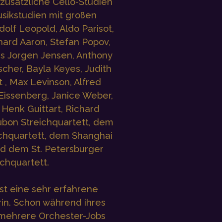
zusätzliche Cello-Studien
ikstudien mit großen
olf Leopold, Aldo Parisot,
chard Aaron, Stefan Popov,
 Jorgen Jensen, Anthony
cher, Bayla Keyes, Judith
, Max Levinson, Alfred
Eissenberg, Janice Weber,
 Henk Guittart, Richard
bon Streichquartett, dem
chquartett, dem Shanghai
nd dem St. Petersburger
ichquartett.
ist eine sehr erfahrene
in. Schon während ihres
 mehrere Orchester-Jobs