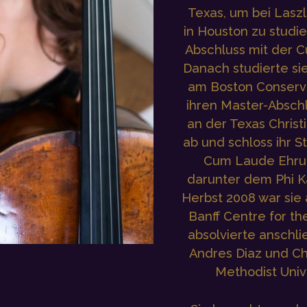
Texas, um bei Laszl
in Houston zu studie
Abschluss mit der 
Danach studierte si
am Boston Conserva
ihren Master-Abschl
an der Texas Christi
ab und schloss ihr 
Cum Laude Ehrun
darunter dem Phi K
Herbst 2008 war sie 
Banff Centre for th
absolvierte anschli
Andres Diaz und Ch
Methodist Unive