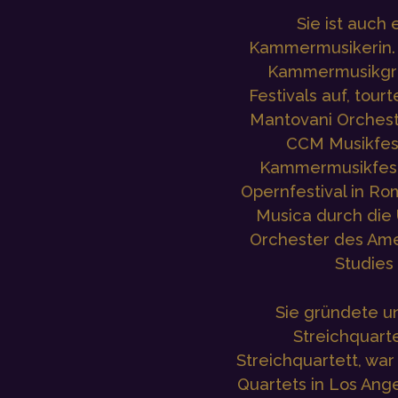
Sie ist auch
Kammermusikerin. S
Kammermusikgru
Festivals auf, tou
Mantovani Orchest
CCM Musikfest
Kammermusikfesti
Opernfestival in Rom
Musica durch die 
Orchester des Amer
Studies 
Sie gründete u
Streichquart
Streichquartett, war
Quartets in Los Ang