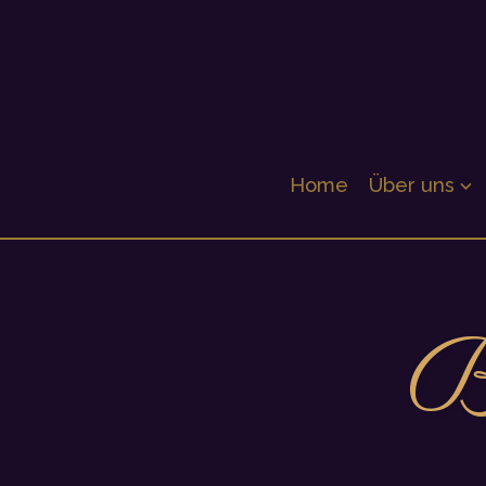
Zum
Inhalt
springen
BelViArte
Home
Über uns
B