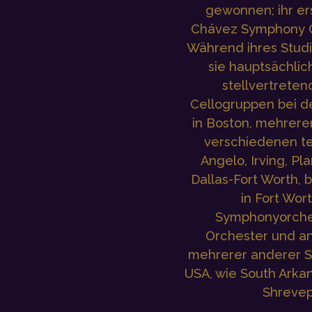
gewonnen; ihr er
Chávez Symphony Or
Während ihres Stud
sie hauptsächlic
stellvertrete
Cellogruppen bei 
in Boston, mehrere
verschiedenen te
Angelo, Irving, Pla
Dallas-Fort Worth, 
in Fort Wo
Symphonyorches
Orchester und an
mehrerer anderer S
USA, wie South Arka
Shrevep