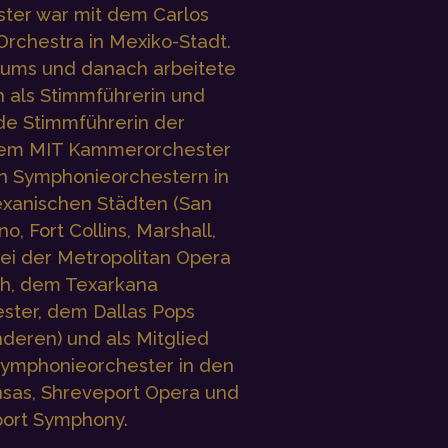
ster war mit dem Carlos
chestra in Mexiko-Stadt.
iums und danach arbeitete
h als Stimmführerin und
nde Stimmführerin der
dem MIT Kammerorchester
n Symphonieorchestern in
xanischen Städten (San
no, Fort Collins, Marshall,
bei der Metropolitan Opera
rth, dem Texarkana
ter, dem Dallas Pops
deren) und als Mitglied
ymphonieorchester in den
nsas, Shreveport Opera und
ort Symphony.